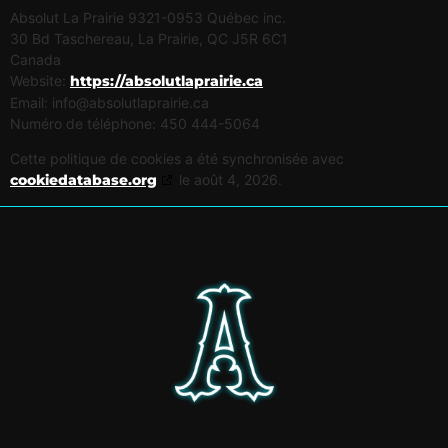
Absolut La Prairie 9321-0953 Québec inc.
30 Bd Taschereau, La Prairie, QC J5R 6C1
Canada
Website:
https://absolutlaprairie.ca
Email:
ac.eiriarpaltulosba@ofni
Numéro de téléphone: 450 444-5064
Cette politique de cookies a été synchronisée avec
cookiedatabase.org
le août 4, 2026.