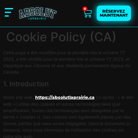
0
RÉSERVEZ
MAINTENANT
Cookie Policy (CA)
Cette page a été modifiée pour la dernière fois le octobre 17,
2023, a été vérifiée pour la dernière fois le octobre 17, 2023, et
s’applique aux citoyens et aux résidents permanents légaux du
Canada.
1. Introduction
Notre site web,
https://absolutlaprairie.ca
(ci-après : « le site
web ») utilise des cookies et autres technologies liées (par
simplification, toutes ces technologies sont désignées par le
terme « cookies »). Des cookies sont également placés par des
tierces parties que nous avons engagées. Dans le document ci-
dessous, nous vous informons de l’utilisation des cookies sur
notre site web.