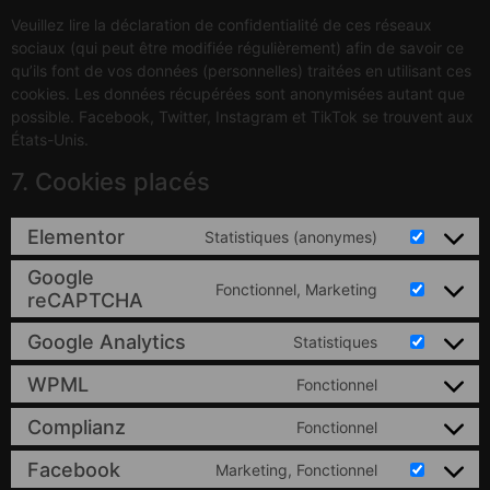
Veuillez lire la déclaration de confidentialité de ces réseaux
sociaux (qui peut être modifiée régulièrement) afin de savoir ce
qu’ils font de vos données (personnelles) traitées en utilisant ces
cookies. Les données récupérées sont anonymisées autant que
possible. Facebook, Twitter, Instagram et TikTok se trouvent aux
États-Unis.
7. Cookies placés
Elementor
Statistiques (anonymes)
Google
Fonctionnel, Marketing
reCAPTCHA
Google Analytics
Statistiques
WPML
Fonctionnel
Complianz
Fonctionnel
Facebook
Marketing, Fonctionnel