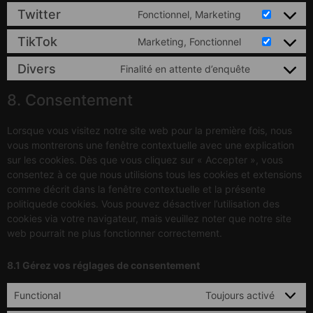
Twitter
Fonctionnel, Marketing
TikTok
Marketing, Fonctionnel
Divers
Finalité en attente d’enquête
8. Consentement
Lorsque vous visitez notre site web pour la première fois, nous
vous montrerons une fenêtre contextuelle avec une explication
sur les cookies. Dès que vous cliquez sur « Accepter », vous
consentez à ce que nous utilisions tous les cookies et extensions
comme décrit dans la fenêtre contextuelle et la présente
politiquede cookies. Vous pouvez désactiver l’utilisation des
cookies via votre navigateur, mais veuillez noter que notre site
web pourrait ne plus fonctionner correctement.
8.1 Gérez vos réglages de consentement
Functional
Toujours activé