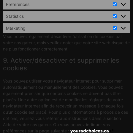
Preferences
Statistics
Marketing
Vous pouvez également désactiver l’utilisation de cookies par
votre navigateur, mais veuillez noter que notre site web risque de
ne plus fonctionner correctement.
9. Activer/désactiver et supprimer les
cookies
Vous pouvez utiliser votre navigateur internet pour supprimer
automatiquement ou manuellement des cookies. Vous pouvez
également préciser que certains cookies ne doivent pas être
placés. Une autre option est de modifier les réglages de votre
navigateur Internet afin de recevoir un message à chaque fois
qu’un cookie est placé. Pour plus d’informations à propos de ces
options, veuillez vous référer aux instructions dans la section
Aide de votre navigateur. Ou vous pouvez indiquer vos
préférences sur la page suivante :
youradchoices.ca